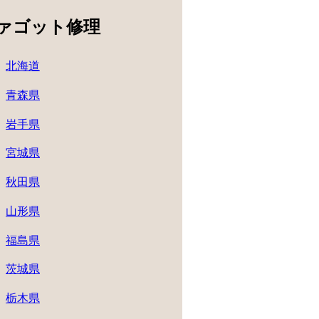
ァゴット修理
北海道
青森県
岩手県
宮城県
秋田県
山形県
福島県
茨城県
栃木県