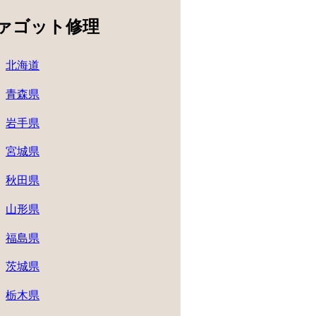
ァゴット修理
北海道
青森県
岩手県
宮城県
秋田県
山形県
福島県
茨城県
栃木県