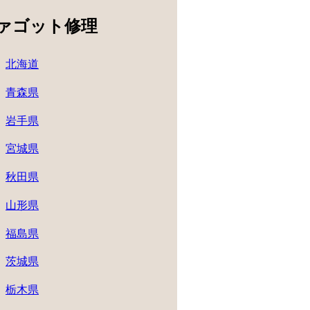
ァゴット修理
北海道
青森県
岩手県
宮城県
秋田県
山形県
福島県
茨城県
栃木県