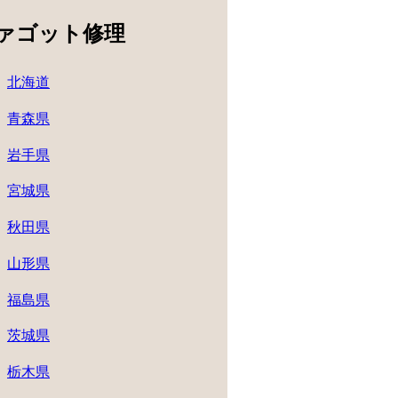
ァゴット修理
北海道
青森県
岩手県
宮城県
秋田県
山形県
福島県
茨城県
栃木県