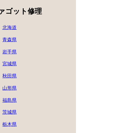
ァゴット修理
北海道
青森県
岩手県
宮城県
秋田県
山形県
福島県
茨城県
栃木県